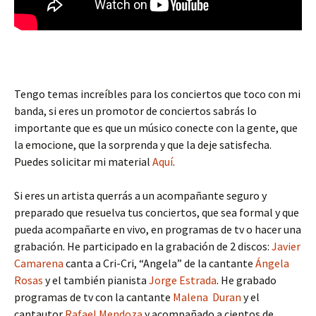
Tengo temas increíbles para los conciertos que toco con mi
banda, si eres un promotor de conciertos sabrás lo
importante que es que un músico conecte con la gente, que
la emocione, que la sorprenda y que la deje satisfecha.
Puedes solicitar mi material
Aquí
.
Si eres un artista querrás a un acompañante seguro y
preparado que resuelva tus conciertos, que sea formal y que
pueda acompañarte en vivo, en programas de tv o hacer una
grabación. He participado en la grabación de 2 discos:
Javier
Camarena
canta a Cri-Cri, “Angela” de la cantante
Ángela
Rosas
y el también pianista
Jorge Estrada
. He grabado
programas de tv con la cantante
Malena Duran
y el
cantautor
Rafael Mendoza
y acompañado a cientos de