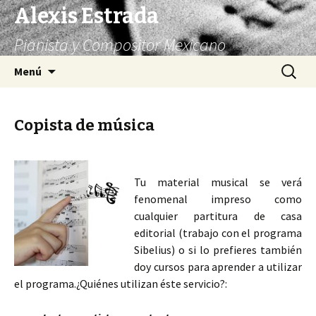
Alexis Estrada
Pianista y Compositor Mexicano
Saltar
Buscar:
Menú
al
contenido
Copista de música
Tu material musical se verá
fenomenal impreso como
cualquier partitura de casa
editorial (trabajo con el programa
Sibelius) o si lo prefieres también
doy cursos para aprender a utilizar
el programa.¿Quiénes utilizan éste servicio?: