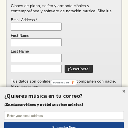
Clases de piano, solfeo y armonía clásica y
contemporánea y software de notación musical Sibelius
Email Address
*
First Name
Last Name
Tus datos son confidenciales, no se comparten con nadie.
POWERED BY
No envío spam.
¿Quieres música en tu correo?
¡Envíame videos y noticias sobre música!
Funciona gracias a WordPress
Subscribe Now