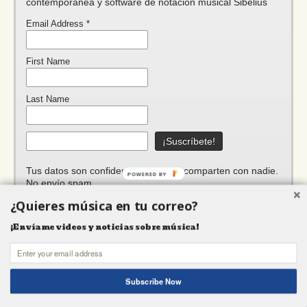
contemporánea y software de notación musical Sibelius
Email Address
*
First Name
Last Name
Tus datos son confidenciales, no se comparten con nadie.
POWERED BY
No envío spam.
¿Quieres música en tu correo?
¡Envíame videos y noticias sobre música!
Funciona gracias a WordPress
Subscribe Now
Shares