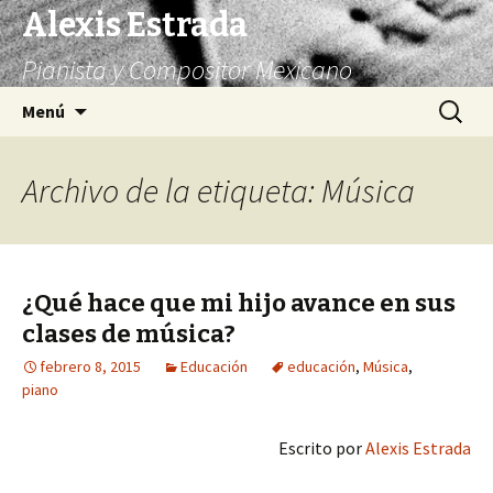
Alexis Estrada
Pianista y Compositor Mexicano
Saltar
Buscar:
Menú
al
contenido
Archivo de la etiqueta: Música
¿Qué hace que mi hijo avance en sus
clases de música?
febrero 8, 2015
Educación
educación
,
Música
,
piano
Escrito por
Alexis Estrada