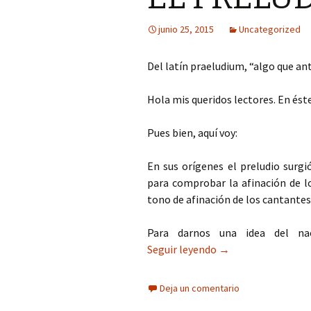
junio 25, 2015
Uncategorized
Del latín praeludium, “algo que an
Hola mis queridos lectores. En ést
Pues bien, aquí voy:
En sus orígenes el preludio surg
para comprobar la afinación de l
tono de afinación de los cantantes 
Para darnos una idea del nac
EL PRELUDIO
Seguir leyendo
→
Deja un comentario