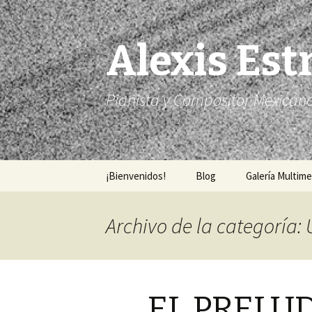
Alexis Est
Pianista y Compositor Mexican
Saltar
¡Bienvenidos!
Blog
Galería Multime
al
contenido
Archivo de la categoría:
EL PRELU